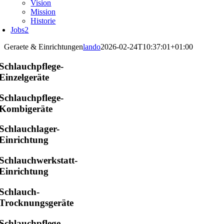
Vision
Mission
Historie
Jobs
2
Geraete & Einrichtungen
lando
2026-02-24T10:37:01+01:00
Schlauchpflege-
Einzelgeräte
Schlauchpflege-
Kombigeräte
Schlauchlager-
Einrichtung
Schlauchwerkstatt-
Einrichtung
Schlauch-
Trocknungsgeräte
Schlauchpflege-