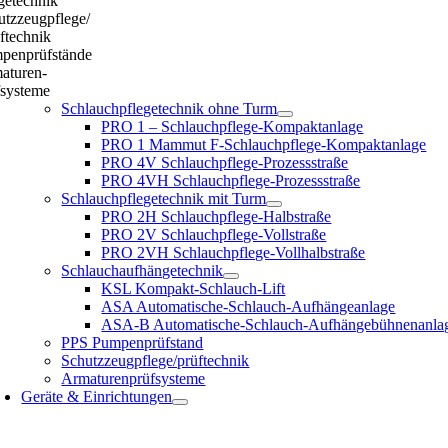
getechnik
utzzeugpflege/
ftechnik
penprüfstände
aturen-
fsysteme
Schlauchpflegetechnik ohne Turm
PRO 1 – Schlauchpflege-Kompaktanlage
PRO 1 Mammut F-Schlauchpflege-Kompaktanlage
PRO 4V Schlauchpflege-Prozessstraße
PRO 4VH Schlauchpflege-Prozessstraße
Schlauchpflegetechnik mit Turm
PRO 2H Schlauchpflege-Halbstraße
PRO 2V Schlauchpflege-Vollstraße
PRO 2VH Schlauchpflege-Vollhalbstraße
Schlauchaufhängetechnik
KSL Kompakt-Schlauch-Lift
ASA Automatische-Schlauch-Aufhängeanlage
ASA-B Automatische-Schlauch-Aufhängebühnenanla
PPS Pumpenprüfstand
Schutzzeugpflege/prüftechnik
Armaturenprüfsysteme
Geräte & Einrichtungen