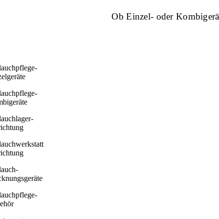
Ob Einzel- oder Kombigerät
lauchpflege-
elgeräte
lauchpflege-
bigeräte
lauchlager-
richtung
lauchwerkstatt
richtung
lauch-
cknungsgeräte
lauchpflege-
ehör