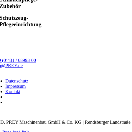
Zubehör
Schutzzeug-
Pflegeeinrichtung
 (0)431 / 68993-00
fo@PREY.de
Datenschutz
Impressum
Kontakt
kie-Einstellungen
. PREY Maschinenbau GmbH & Co. KG | Rendsburger Landstraße 18