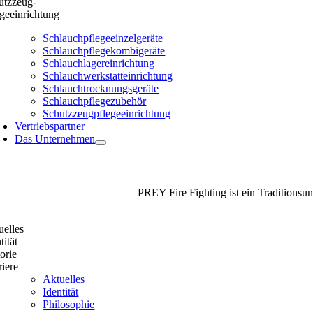
utzzeug-
geeinrichtung
Schlauchpflegeeinzelgeräte
Schlauchpflegekombigeräte
Schlauchlagereinrichtung
Schlauchwerkstatteinrichtung
Schlauchtrocknungsgeräte
Schlauchpflegezubehör
Schutzzeugpflegeeinrichtung
Vertriebspartner
Das Unternehmen
PREY Fire Fighting ist ein Traditionsun
uelles
tität
orie
iere
Aktuelles
Identität
Philosophie