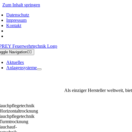
Zum Inhalt springen
Datenschutz
Impressum
Kontakt
oggle Navigation
Aktuelles
Anlagensysteme
Als einziger Hersteller weltweit, bi
lauchpflegetechnik
 Horizontaltrocknung
lauchpflegetechnik
 Turmtrocknung
lauchauf-