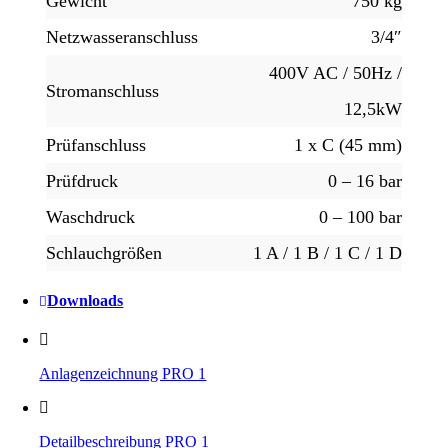
Gewicht
750 kg
Netz­wasser­anschluss
3/4″
400V AC / 50Hz /
Strom­anschluss
12,5kW
Prüf­anschluss
1 x C (45 mm)
Prüf­druck
0 – 16 bar
Wasch­druck
0 – 100 bar
Schlauch­größen
1 A / 1 B / 1 C / 1 D
Downloads
Anlagenzeichnung PRO 1
Detailbeschreibung PRO 1