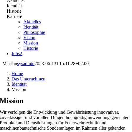
Aktuelles
Identität
Historie
Karriere
Aktuelles
Identität
Philosophie
Vision
Mission
Historie
Jobs
2
Mission
sysadmin
2023-06-13T15:11:28+02:00
Home
Das Unternehmen
Identität
Mission
Mission
Wir verfolgen die Entwicklung und Gewährleistung innovativer,
zuverlässiger und vor allen Dingen hochgradig anwendungsgerechter
Produkte und Dienstleistungen für Feuerwehrtechnik und
maschinenbautechnische Sonderanlagen im Rahmen aller geltenden