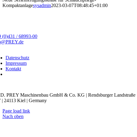
Kompaktanlage
sysadmin
2023-03-07T08:48:45+01:00
 (0)431 / 68993-00
fo@PREY.de
Datenschutz
Impressum
Kontakt
kie-Einstellungen
D. PREY Maschinenbau GmbH & Co. KG | Rendsburger Landstraße
 | 24113 Kiel | Germany
Page load link
Nach oben