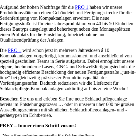
Aufgrund der hohen Nachfrage für die
PRO 1
haben wir unsere
Produktionsstätte um einen Gebäudeteil mit Fertigungsstrecke für die
Serienfertigung von Kompaktanlagen erweitert. Die neue
Fertigungsstraße ist für eine Jahresproduktion von 40 bis 50 Einheiten
dieses Bautyps ausgelegt und beherbergt neben den Montageplätzen
einen Prüfplatz für die Einstellung, Inbetriebnahme und
Qualitätsendprüfung der Anlagen.
Die
PRO 1
wird schon jetzt in mehreren Jahreslosen á 10
Kompaktanlagen vorgefertigt, kommissioniert und anschließend von
speziell geschulten Teams in Serie aufgebaut. Dabei ermöglicht unsere
eigene, hochmoderne Laser-, CNC- und Schweißfertigungstechnik die
hochgradig effiziente Beschickung der neuen Fertigungsstraße „just-in-
time“ bei gleichzeitig präzisester Produktionsqualität der
Vorfertigungsstufen. Dadurch reduzieren wir die Lieferzeit für
Schlauchpflege-Kompaktanlagen zukünftig auf bis zu eine Woche!
Besuchen Sie uns und erleben Sie Ihre neue Schlauchpflegeanlage
bereits im Entstehungsprozess … oder in unserem über 600 m² großen
Ausstellungszentrum mit sämtlichen Schlauchpflegeanlagen- und -
gerätetypen im Echtbetrieb.
PREY – Immer einen Schritt voraus!
Neue Serienfertigungsstraße für Schlauchpflege-