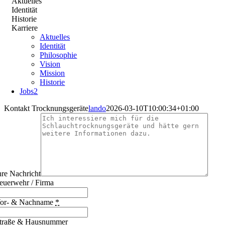
Aktuelles
Identität
Historie
Karriere
Aktuelles
Identität
Philosophie
Vision
Mission
Historie
Jobs
2
Kontakt Trocknungsgeräte
lando
2026-03-10T10:00:34+01:00
hre Nachricht
euerwehr / Firma
or- & Nachname
*
traße & Hausnummer