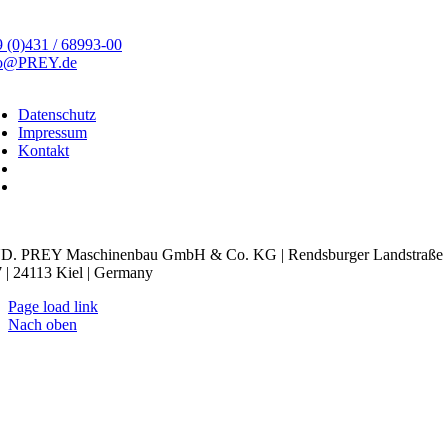
 (0)431 / 68993-00
fo@PREY.de
Datenschutz
Impressum
Kontakt
kie-Einstellungen
D. PREY Maschinenbau GmbH & Co. KG | Rendsburger Landstraße
 | 24113 Kiel | Germany
Page load link
Nach oben