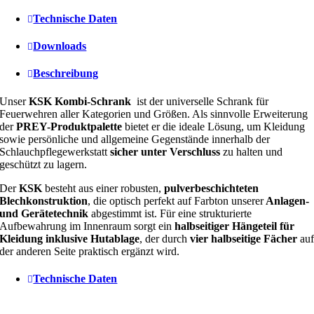
Technische Daten
Downloads
Beschreibung
Unser
KSK Kombi-Schrank
ist der universelle Schrank für
Feuerwehren aller Kategorien und Größen. Als sinnvolle Erweiterung
der
PREY-Produktpalette
bietet er die ideale Lösung, um Kleidung
sowie persönliche und allgemeine Gegenstände innerhalb der
Schlauchpflegewerkstatt
sicher unter Verschluss
zu halten und
geschützt zu lagern.
Der
KSK
besteht aus einer robusten,
pulverbeschichteten
Blechkonstruktion
, die optisch perfekt auf Farbton unserer
Anlagen-
und Gerätetechnik
abgestimmt ist. Für eine strukturierte
Aufbewahrung im Innenraum sorgt ein
halbseitiger Hängeteil für
Kleidung inklusive Hutablage
, der durch
vier halbseitige Fächer
au
der anderen Seite praktisch ergänzt wird.
Technische Daten