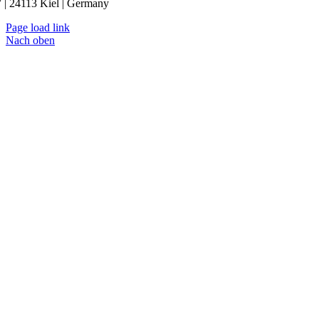
 | 24113 Kiel | Germany
Page load link
Nach oben