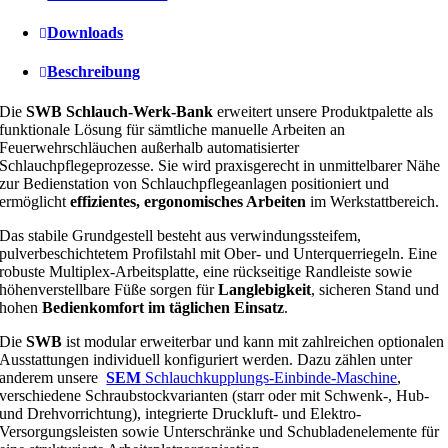
Downloads
Beschreibung
Die
SWB Schlauch‑Werk‑Bank
erweitert unsere Produktpalette als
funktionale Lösung für sämtliche manuelle Arbeiten an
Feuerwehrschläuchen außerhalb automatisierter
Schlauchpflegeprozesse. Sie wird praxisgerecht in unmittelbarer Nähe
zur Bedienstation von Schlauchpflegeanlagen positioniert und
ermöglicht
effizientes, ergonomisches Arbeiten
im Werkstattbereich.
Das stabile Grundgestell besteht aus verwindungssteifem,
pulverbeschichtetem Profilstahl mit Ober- und Unterquerriegeln. Eine
robuste Multiplex-Arbeitsplatte, eine rückseitige Randleiste sowie
höhenverstellbare Füße sorgen für
Langlebigkeit
, sicheren Stand und
hohen
Bedienkomfort im täglichen Einsatz
.
Die
SWB
ist modular erweiterbar und kann mit zahlreichen optionalen
Ausstattungen individuell konfiguriert werden. Dazu zählen unter
anderem unsere
SEM
Schlauchkupplungs-Einbinde-Maschine
,
verschiedene Schraubstockvarianten (starr oder mit Schwenk-, Hub-
und Drehvorrichtung), integrierte Druckluft- und Elektro-
Versorgungsleisten sowie Unterschränke und Schubladenelemente für