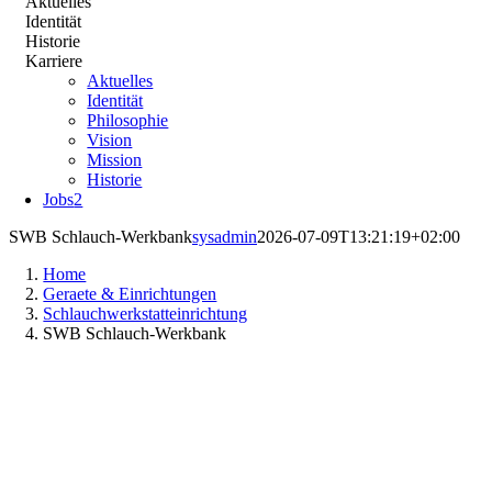
Aktuelles
Identität
Historie
Karriere
Aktuelles
Identität
Philosophie
Vision
Mission
Historie
Jobs
2
SWB Schlauch-Werkbank
sysadmin
2026-07-09T13:21:19+02:00
Home
Geraete & Einrichtungen
Schlauchwerkstatteinrichtung
SWB Schlauch-Werkbank