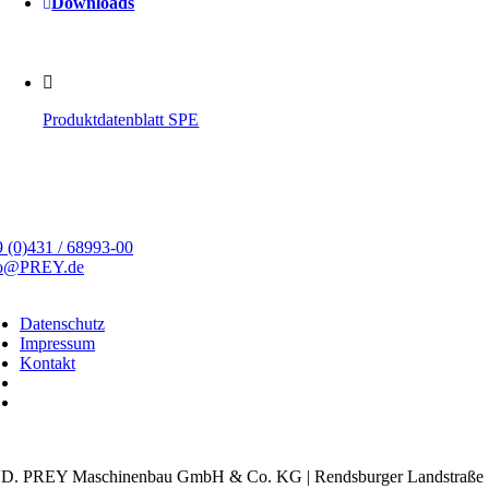
Downloads
Produktdatenblatt SPE
 (0)431 / 68993-00
fo@PREY.de
Datenschutz
Impressum
Kontakt
kie-Einstellungen
D. PREY Maschinenbau GmbH & Co. KG | Rendsburger Landstraße